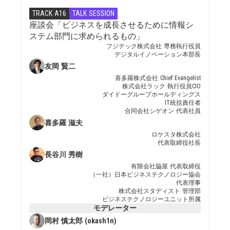
TRACK A16
TALK SESSION
座談会「ビジネスを成長させるために情報シ
ステム部門に求められるもの」
フジテック株式会社 専務執行役員
デジタルイノベーション本部長
友岡 賢二
喜多羅株式会社 Chief Evangelist
株式会社ラック 執行役員CIO
ダイドーグループホールディングス
IT統括責任者
合同会社シゲオン 代表社員
喜多羅 滋夫
ロケスタ株式会社
代表取締役社長
長谷川 秀樹
有限会社脇屋 代表取締役
（一社）日本ビジネステクノロジー協会
代表理事
株式会社スタディスト 管理部
ビジネステクノロジーユニット所属
モデレーター
岡村 慎太郎 (okash1n)