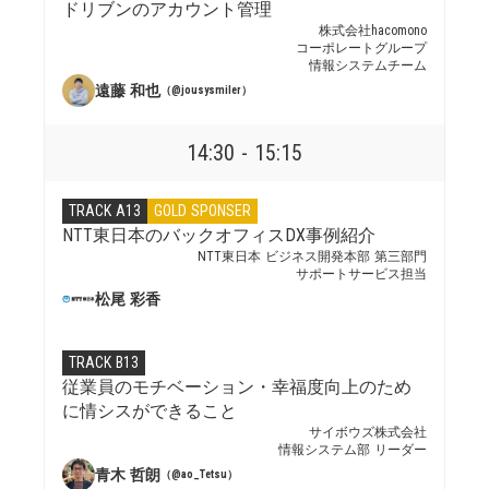
ドリブンのアカウント管理
株式会社hacomono
コーポレートグループ
情報システムチーム
遠藤 和也
（@jousysmiler）
14:30 - 15:15
TRACK A13
GOLD SPONSER
NTT東日本のバックオフィスDX事例紹介
NTT東日本 ビジネス開発本部 第三部門
サポートサービス担当
松尾 彩香
TRACK B13
従業員のモチベーション・幸福度向上のため
に情シスができること
サイボウズ株式会社
情報システム部 リーダー
青木 哲朗
（@ao_Tetsu）