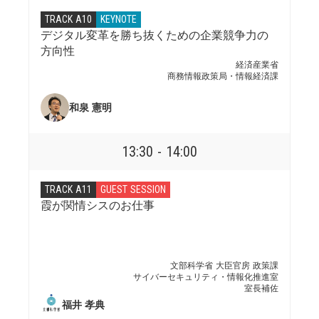
TRACK A10
KEYNOTE
デジタル変革を勝ち抜くための企業競争力の
方向性
経済産業省
商務情報政策局・情報経済課
和泉 憲明
13:30 - 14:00
TRACK A11
GUEST SESSION
霞が関情シスのお仕事
文部科学省 大臣官房 政策課
サイバーセキュリティ・情報化推進室
室長補佐
福井 孝典