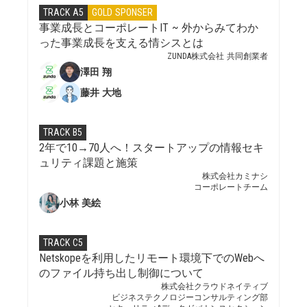
TRACK A5
GOLD SPONSER
事業成長とコーポレートIT ~ 外からみてわか
った事業成長を支える情シスとは
ZUNDA株式会社 共同創業者
澤田 翔
藤井 大地
TRACK B5
2年で10→70人へ！スタートアップの情報セキ
ュリティ課題と施策
株式会社カミナシ
コーポレートチーム
小林 美絵
TRACK C5
Netskopeを利用したリモート環境下でのWebへ
のファイル持ち出し制御について
株式会社クラウドネイティブ
ビジネステクノロジーコンサルティング部