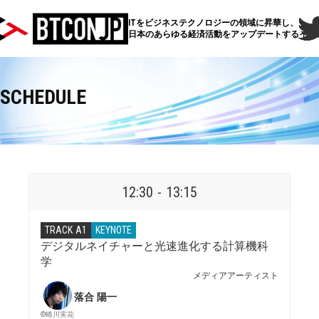
ITをビジネステクノロジーの領域に昇華し、
日本のあらゆる経済活動をアップデートするイベ
SCHEDULE
12:30 - 13:15
TRACK A1
KEYNOTE
デジタルネイチャーと光速進化する計算機科
学
メディアアーティスト
落合 陽一
©蜷川実花