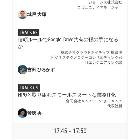
ジョーシス株式会社
コミュニティマネージャー
城戸 大輝
TRACK B8
信頼ルールでGoogle Drive共有の孫の手になる
か
株式会社クラウドネイティブ 取締役
ビジネステクノロジーコンサルティング部
ITエンジニアリング課
吉田 ひろかず
TRACK C8
NPOと取り組むスモールスタートな業務IT化
合同会社ａｎｔ−ｉｎ−ｇｉａｎｔ
代表社員
曽我 央
17:45 - 17:50