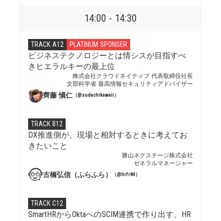
14:00 - 14:30
TRACK A12
PLATINUM SPONSER
ビジネステクノロジーとは情シスが目指すべ
きヒエラルキーの最上位
株式会社クラウドネイティブ 代表取締役社長
文部科学省 最高情報セキュリティアドバイザー
齊藤 愼仁
（@sudachikawaii）
TRACK B12
DX推進側が、現場と相対するときに考えてお
きたいこと
勝山ネクステージ株式会社
ゼネラルマネージャー
古橋弘信（ふらふら）
（@hrfr84）
TRACK C12
SmartHRからOktaへのSCIM連携で作り出す、HR