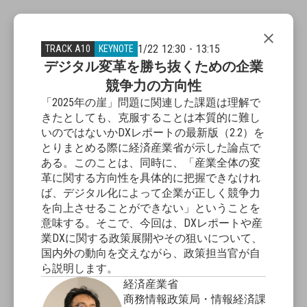
close
1/22 12:30 - 13:15
TRACK A10
KEYNOTE
デジタル変革を勝ち抜くための企業
競争力の方向性
「2025年の崖」問題に関連した課題は理解で
きたとしても、克服することは本質的に難し
いのではないかDXレポートの最新版（2.2）を
とりまとめる際に経済産業省が示した論点で
ある。このことは、同時に、「産業全体の変
革に関する方向性を具体的に把握できなけれ
ば、デジタル化によって企業が正しく競争力
を向上させることができない」ということを
意味する。そこで、今回は、DXレポートや産
業DXに関する政策展開やその狙いについて、
国内外の動向を交えながら、政策担当官が自
ら説明します。
経済産業省
商務情報政策局・情報経済課