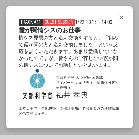
close
1/22 13:15 - 14:00
TRACK A11
GUEST SESSION
霞が関情シスのお仕事
情シス界隈の方と名刺交換をすると、「初め
て霞が関の方と名刺交換しました」という反
応をよくいただきます。あまり意識していな
かったのですが、皆さんのご存じない霞が関
の情シスについてお話したいと思います。
文部科学省 大臣官房 政策課
サイバーセキュリティ・情報化推進室
室長補佐
福井 孝典
国立大学で１年勤務後、文部科学省にて出向を含みほぼ情報
関係業務に従事。