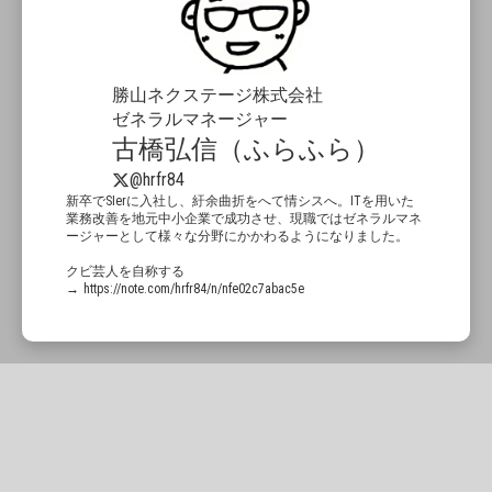
勝山ネクステージ株式会社
ゼネラルマネージャー
古橋弘信（ふらふら）
@hrfr84
新卒でSIerに入社し、紆余曲折をへて情シスへ。ITを用いた
業務改善を地元中小企業で成功させ、現職ではゼネラルマネ
ージャーとして様々な分野にかかわるようになりました。
クビ芸人を自称する
→ https://note.com/hrfr84/n/nfe02c7abac5e