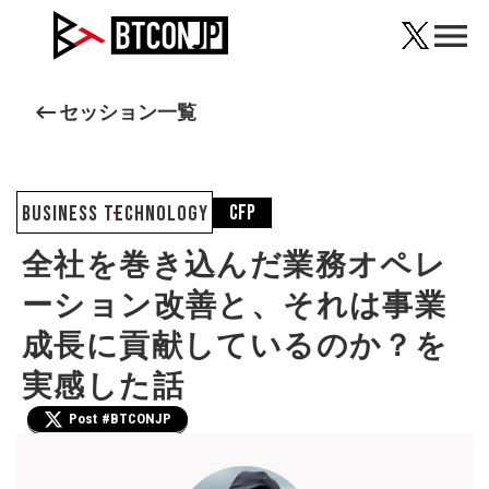
menu
keyboard_backspace
セッション一覧
CfP
Business Technology
全社を巻き込んだ業務オペレ
ーション改善と、それは事業
成長に貢献しているのか？を
実感した話
Post #BTCONJP