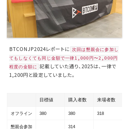
BTCONJP2024レポートに
次回は懇親会に参加し
てもしなくても同じ金額で一律1,000円〜2,000円
記載していた通り、2025は、一律で
程度の金額に
1,200円と設定していました。
目標値
購入者数
来場者数
オフライン
380
380
318
8
懇親会参加
314