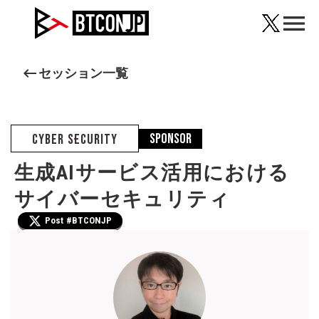
menu
keyboard_backspace
セッション一覧
SPONSOR
CYBER SECURITY
生成AIサービス活用における
サイバーセキュリティ
Post #BTCONJP