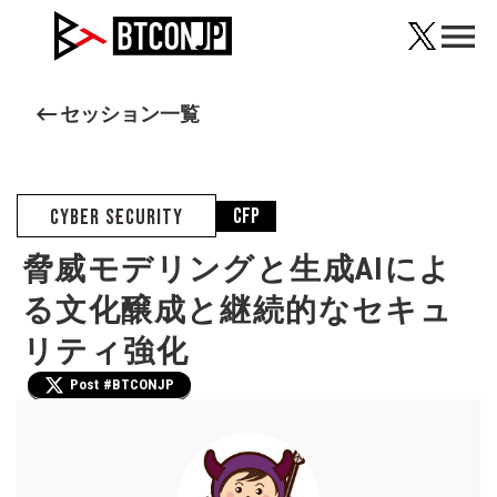
menu
keyboard_backspace
セッション一覧
CfP
CYBER SECURITY
脅威モデリングと生成AIによ
る文化醸成と継続的なセキュ
リティ強化
Post #BTCONJP