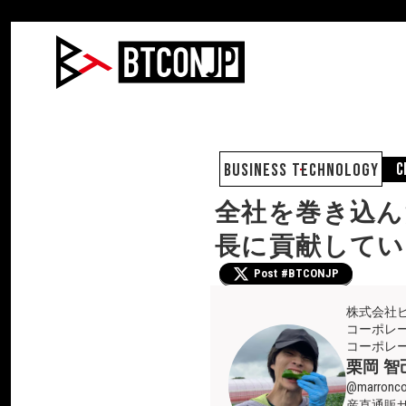
keyboard_backspace
セッション一覧
C
Business Technology
全社を巻き込ん
長に貢献してい
Post #BTCONJP
株式会社
コーポレ
コーポレ
栗岡 智
@marronco
産直通販