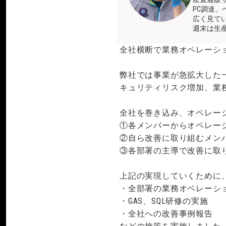
PC調達
広く見て
週末は生産
全社横断で業務オペレーシ
弊社では事業が急拡大した
キュリティリスク増加、業
全社を巻き込み、オペレー
①各メンバーからオペレー
②自ら改善に取り組むメン
③各部署の主導で改善に取
上記の実現していくために
・全部署の業務オペレーシ
・GAS、SQL研修の実施
・全社への改善事例報告