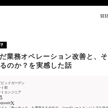
SES
fP
だ業務オペレーション改善と、そ
るのか？を実感した話
ビビッドガーデン
ート部
ートエンジニア
己
rporate
サイト「食べチョク」を運営する会社で、コーポレートエンジニアを担